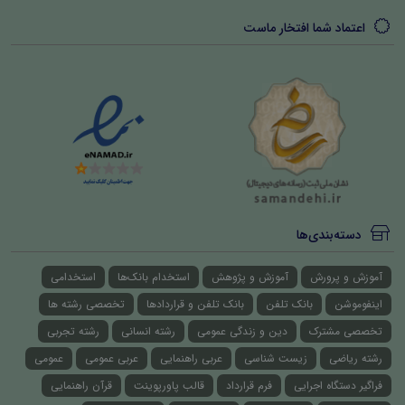
اعتماد شما افتخار ماست
دسته‌بندی‌ها
آموزش و پرورش
آموزش و پژوهش
استخدام بانک‌ها
استخدامی
اینفوموشن
بانک تلفن
بانک تلفن و قراردادها
تخصصی رشته ها
تخصصی مشترک
دین و زندگی عمومی
رشته انسانی
رشته تجربی
رشته ریاضی
زیست شناسی
عربی راهنمایی
عربی عمومی
عمومی
فراگیر دستگاه اجرایی
فرم قرارداد
قالب پاورپوینت
قرآن راهنمایی