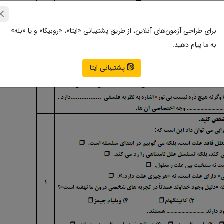
برای طراحی آزمون‌های آنلاین، از طریق پشتیبانی «ایتا»، «روبیکا» و یا «بله»
به ما پیام دهید.
پشتیبانی ایتا