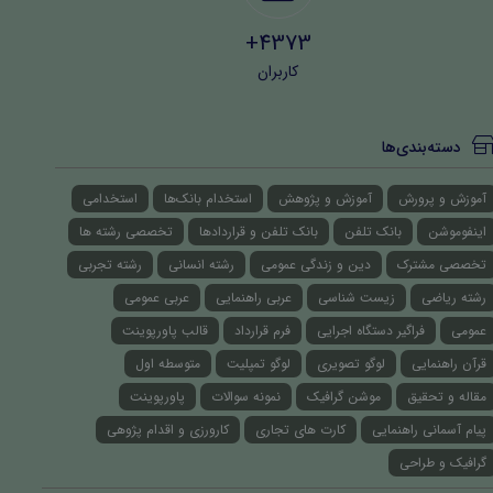
4373+
کاربران
دسته‌بندی‌ها
آموزش و پرورش
آموزش و پژوهش
استخدام بانک‌ها
استخدامی
اینفوموشن
بانک تلفن
بانک تلفن و قراردادها
تخصصی رشته ها
تخصصی مشترک
دین و زندگی عمومی
رشته انسانی
رشته تجربی
رشته ریاضی
زیست شناسی
عربی راهنمایی
عربی عمومی
عمومی
فراگیر دستگاه اجرایی
فرم قرارداد
قالب پاورپوینت
قرآن راهنمایی
لوگو تصویری
لوگو تمپلیت
متوسطه اول
مقاله و تحقیق
موشن گرافیک
نمونه سوالات
پاورپوینت
پیام آسمانی راهنمایی
کارت های تجاری
کارورزی و اقدام پژوهی
گرافیک و طراحی