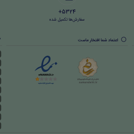
5324+
سفارش‌ها تکمیل شده
اعتماد شما افتخار ماست