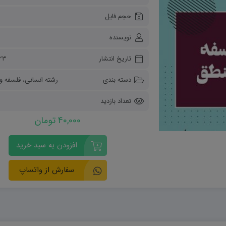
ریاضی و آمار
حجم فایل
دفاعی دهم
مدیریت خانواده
نویسنده
انسان و محیط زیست
هویت اجتماعی
تاریخ انتشار
۲۳ آبان ۰۴
تفکر و سواد رسانه ای
دسته بندی
رشته انسانی
،
فلسفه و
تعداد بازدید
40,000 تومان
افزودن به سبد خرید
سفارش از واتساپ