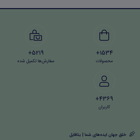
5219+
1534+
محصولات
سفارش‌ها تکمیل شده
4369+
کاربران
خلق جهان ایده‌های شما | بتافایل