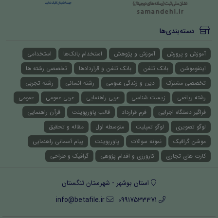
دسته‌بندی‌ها
آموزش و پرورش
آموزش و پژوهش
استخدام بانک‌ها
استخدامی
اینفوموشن
بانک تلفن
بانک تلفن و قراردادها
تخصصی رشته ها
تخصصی مشترک
دین و زندگی عمومی
رشته انسانی
رشته تجربی
رشته ریاضی
زیست شناسی
عربی راهنمایی
عربی عمومی
عمومی
فراگیر دستگاه اجرایی
فرم قرارداد
قالب پاورپوینت
قرآن راهنمایی
لوگو تصویری
لوگو تمپلیت
متوسطه اول
مقاله و تحقیق
موشن گرافیک
نمونه سوالات
پاورپوینت
پیام آسمانی راهنمایی
کارت های تجاری
کارورزی و اقدام پژوهی
گرافیک و طراحی
استان بوشهر - شهرستان تنگستان
info@betafile.ir
09917533371