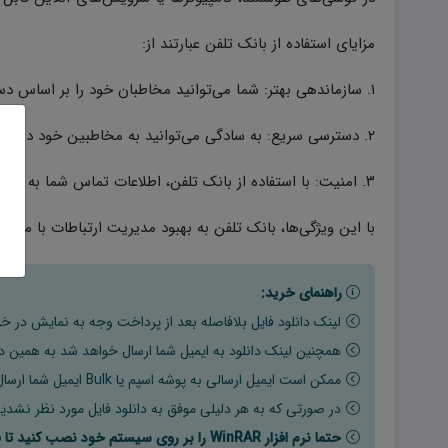
مزایای استفاده از بانک تلفن عبارتند از:
۱. سازماندهی بهتر: شما می‌توانید مخاطبان خود را بر اساس دسته‌بندی‌های مختلف مثل دوستان، خانواده، همکاران و… مرتب کنید.
۲. دسترسی سریع: به سادگی می‌توانید به مخاطبین خود دسترسی داشته باشید و از اطلاعات تماس آنها استفاده کنید.
۳. امنیت: با استفاده از بانک تلفن، اطلاعات تماس شما به صورت محرمانه نگهداری می‌شوند.
با این ویژگی‌ها، بانک تلفن به بهبود مدیریت ارتباطات با مشا
راهنمای خرید:
لینک دانلود فایل بلافاصله بعد از پرداخت وجه به نمایش در خو
همچنین لینک دانلود به ایمیل شما ارسال خواهد شد به همین دلی
ممکن است ایمیل ارسالی به پوشه اسپم یا Bulk ایمیل شما ارسال شده باشد.
در صورتی که به هر دلیلی موفق به دانلود فایل مورد نظر نشدید
حتما نرم افزار WinRAR را بر روی سیستم خود نصب کنید تا فایل ها به راحتی از حالت فشرده خارج شوند.