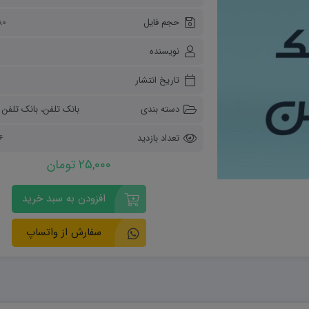
ریاضی و آمار
حجم فایل
80 کیلو
دفاعی دهم
مدیریت خانواده
نویسنده
انسان و محیط زیست
هویت اجتماعی
تاریخ انتشار
تفکر و سواد رسانه ای
دسته بندی
بانک تلفن
،
بانک تلفن و 
تعداد بازدید
06
25,000 تومان
افزودن به سبد خرید
سفارش از واتساپ