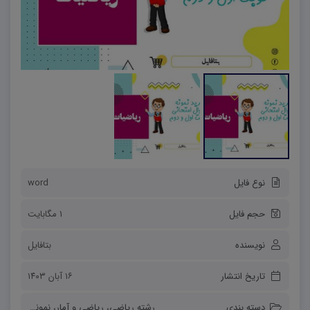
نوع فایل
word
حجم فایل
1 مگابایت
نویسنده
بتافایل
تاریخ انتشار
۱۶ آبان ۱۴۰۳
دسته بندی
رشته ریاضی
،
ریاضی و آمار
،
نمونه سوالات