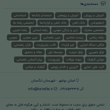
دسته‌بندی‌ها
آموزش و پرورش
آموزش و پژوهش
استخدام بانک‌ها
استخدامی
اینفوموشن
بانک تلفن
بانک تلفن و قراردادها
تخصصی رشته ها
تخصصی مشترک
دین و زندگی عمومی
رشته انسانی
رشته تجربی
رشته ریاضی
زیست شناسی
عربی راهنمایی
عربی عمومی
عمومی
فراگیر دستگاه اجرایی
فرم قرارداد
قالب پاورپوینت
قرآن راهنمایی
لوگو تصویری
لوگو تمپلیت
متوسطه اول
مقاله و تحقیق
موشن گرافیک
نمونه سوالات
پاورپوینت
پیام آسمانی راهنمایی
کارت های تجاری
کارورزی و اقدام پژوهی
گرافیک و طراحی
استان بوشهر - شهرستان تنگستان
info@betafile.ir
09917533371
تمامی حقوق برای سایت ما محفوظ است. انتشار و کپی هرگونه فایل‌ به معنای
نقض قوانین وب‌سایت بتافایل می باشد.