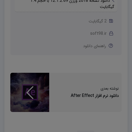
دانلود نسخه 2018 ورژن 12.1.2.69 با حجم 1.4 
گیگابایت
2 گیگابایت
تصویری از محیط برنامه
soft98.ir
منبع: soft98
راهنمای دانلود
نوشته بعدی
دانلود نرم افزار After Effect