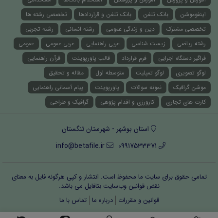
اینفوموشن
بانک تلفن
بانک تلفن و قراردادها
تخصصی رشته ها
تخصصی مشترک
دین و زندگی عمومی
رشته انسانی
رشته تجربی
رشته ریاضی
زیست شناسی
عربی راهنمایی
عربی عمومی
عمومی
فراگیر دستگاه اجرایی
فرم قرارداد
قالب پاورپوینت
قرآن راهنمایی
لوگو تصویری
لوگو تمپلیت
متوسطه اول
مقاله و تحقیق
موشن گرافیک
نمونه سوالات
پاورپوینت
پیام آسمانی راهنمایی
کارت های تجاری
کارورزی و اقدام پژوهی
گرافیک و طراحی
استان بوشهر - شهرستان تنگستان
info@betafile.ir
09917533371
تمامی حقوق برای سایت ما محفوظ است. انتشار و کپی هرگونه فایل‌ به معنای
نقض قوانین وب‌سایت بتافایل می باشد.
قوانین و مقررات
درباره ما
تماس با ما