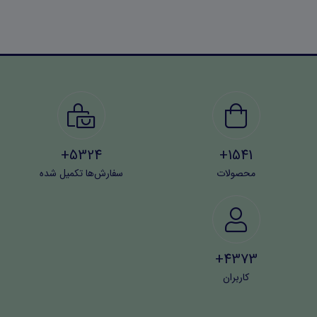
5324+
1541+
محصولات
سفارش‌ها تکمیل شده
4373+
کاربران