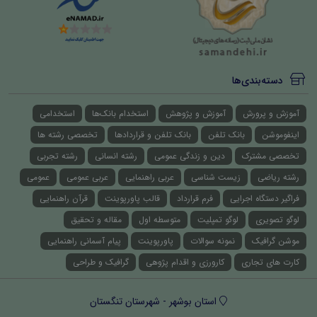
دسته‌بندی‌ها
آموزش و پرورش
آموزش و پژوهش
استخدام بانک‌ها
استخدامی
اینفوموشن
بانک تلفن
بانک تلفن و قراردادها
تخصصی رشته ها
تخصصی مشترک
دین و زندگی عمومی
رشته انسانی
رشته تجربی
رشته ریاضی
زیست شناسی
عربی راهنمایی
عربی عمومی
عمومی
فراگیر دستگاه اجرایی
فرم قرارداد
قالب پاورپوینت
قرآن راهنمایی
لوگو تصویری
لوگو تمپلیت
متوسطه اول
مقاله و تحقیق
موشن گرافیک
نمونه سوالات
پاورپوینت
پیام آسمانی راهنمایی
کارت های تجاری
کارورزی و اقدام پژوهی
گرافیک و طراحی
استان بوشهر - شهرستان تنگستان