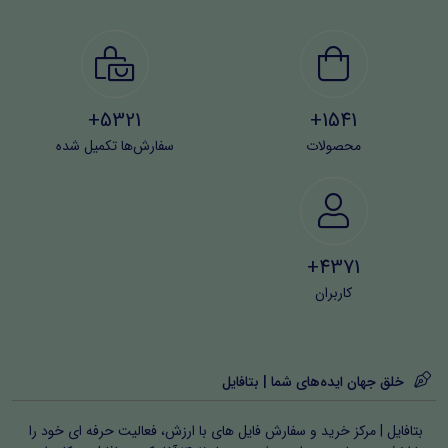
روبیکا با مدیریت سایت در تماس باشید.
کاربران در صورتی که قار به خرید اینترنتی نیستند می
توانند از روی شماره کارت مقابل، برای خرید نمونه
5321+
1541+
سوالات اقدام کنند:
۶۰۶۳۷۳۱۲۱۱۲۳۲۵۶۷
محصولات
سفارش‌ها تکمیل شده
4371+
کاربران
خلق جهان ایده‌های شما | بتافایل
بتافایل | مرکز خرید و سفارش فایل های با ارزش، فعالیت حرفه ای خود را