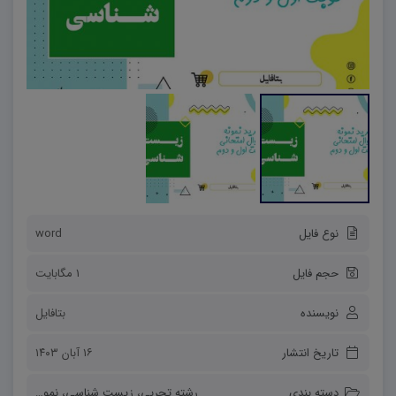
نوع فایل
word
حجم فایل
1 مگابایت
نویسنده
بتافایل
تاریخ انتشار
۱۶ آبان ۱۴۰۳
دسته بندی
رشته تجربی
،
زیست شناسی
،
نمونه سوالات