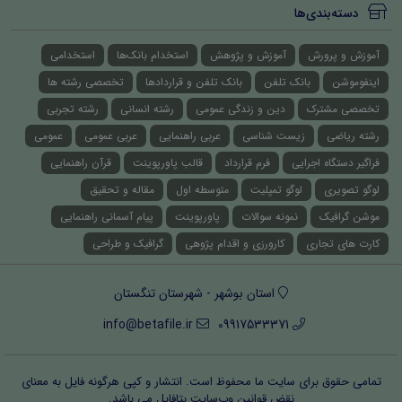
دسته‌بندی‌ها
آموزش و پرورش
آموزش و پژوهش
استخدام بانک‌ها
استخدامی
اینفوموشن
بانک تلفن
بانک تلفن و قراردادها
تخصصی رشته ها
تخصصی مشترک
دین و زندگی عمومی
رشته انسانی
رشته تجربی
رشته ریاضی
زیست شناسی
عربی راهنمایی
عربی عمومی
عمومی
فراگیر دستگاه اجرایی
فرم قرارداد
قالب پاورپوینت
قرآن راهنمایی
لوگو تصویری
لوگو تمپلیت
متوسطه اول
مقاله و تحقیق
موشن گرافیک
نمونه سوالات
پاورپوینت
پیام آسمانی راهنمایی
کارت های تجاری
کارورزی و اقدام پژوهی
گرافیک و طراحی
استان بوشهر - شهرستان تنگستان
info@betafile.ir
09917533371
تمامی حقوق برای سایت ما محفوظ است. انتشار و کپی هرگونه فایل‌ به معنای
نقض قوانین وب‌سایت بتافایل می باشد.