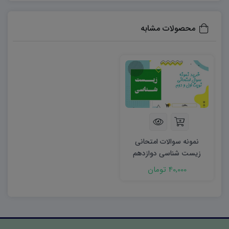
نمونه سوالات امتحانی
، منحصراً توسط دیبران همان
محصولات مشابه
درس طراحی شده و در صورتی که در بارم بندی اشکالی
وجود دارد، دبیران محترم، به اختیار خود نسبت به تغییر
بارم اقدام نمایند. (لذا این موارد ارتباطی با مدیر سایت
ندارد.)
تمامی نمونه سوالات به صورت Word با فرمت Docx
بوده و به راحتی قابل ویرایش است. برای ویرایش حتما
از طریق کامپیوتر و یا لبتاب استفاده کنید.
نمونه سوالات
نمونه سوالات امتحانی
فرمولی اعم از ریاضی، فیزیک و … از طریق موبایل قابل
زیست شناسی دوازدهم
ویرایش نیستند.
(در صورتی که قصد ویرایش از طریق
نوبت اول ۱۴۰۴ word
40,000 تومان
موبایل را دارید حتما از نرم افزار Office Suite استفاده
کنید.)
در صورتی که اشکالی در دانلود از طرف سرور بود با
شماره ۰۹۹۱۷۵۳۳۳۷۱ از طریق برنامه های تلگرام، ایتا و