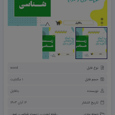
نوع فایل
word
حجم فایل
1 مگابایت
نویسنده
بتافایل
تاریخ انتشار
۱۶ آبان ۱۴۰۳
دسته بندی
رشته تجربی
،
زیست شناسی
،
نمونه سوالات