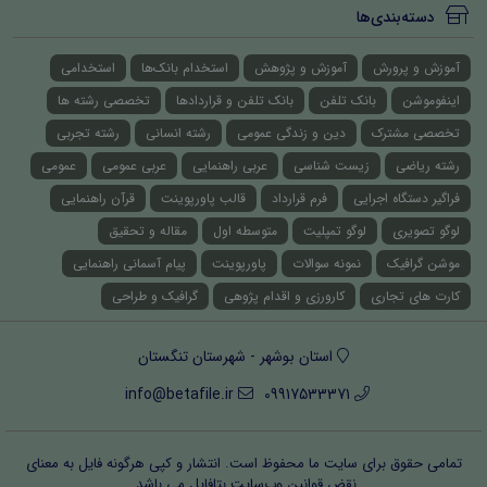
دسته‌بندی‌ها
آموزش و پرورش
آموزش و پژوهش
استخدام بانک‌ها
استخدامی
اینفوموشن
بانک تلفن
بانک تلفن و قراردادها
تخصصی رشته ها
تخصصی مشترک
دین و زندگی عمومی
رشته انسانی
رشته تجربی
رشته ریاضی
زیست شناسی
عربی راهنمایی
عربی عمومی
عمومی
فراگیر دستگاه اجرایی
فرم قرارداد
قالب پاورپوینت
قرآن راهنمایی
لوگو تصویری
لوگو تمپلیت
متوسطه اول
مقاله و تحقیق
موشن گرافیک
نمونه سوالات
پاورپوینت
پیام آسمانی راهنمایی
کارت های تجاری
کارورزی و اقدام پژوهی
گرافیک و طراحی
استان بوشهر - شهرستان تنگستان
info@betafile.ir
09917533371
تمامی حقوق برای سایت ما محفوظ است. انتشار و کپی هرگونه فایل‌ به معنای
نقض قوانین وب‌سایت بتافایل می باشد.