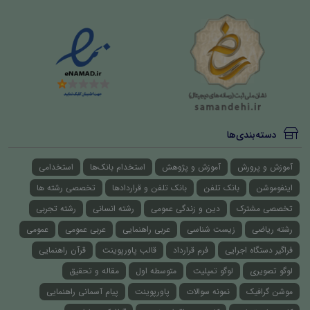
دسته‌بندی‌ها
آموزش و پرورش
آموزش و پژوهش
استخدام بانک‌ها
استخدامی
اینفوموشن
بانک تلفن
بانک تلفن و قراردادها
تخصصی رشته ها
تخصصی مشترک
دین و زندگی عمومی
رشته انسانی
رشته تجربی
رشته ریاضی
زیست شناسی
عربی راهنمایی
عربی عمومی
عمومی
فراگیر دستگاه اجرایی
فرم قرارداد
قالب پاورپوینت
قرآن راهنمایی
لوگو تصویری
لوگو تمپلیت
متوسطه اول
مقاله و تحقیق
موشن گرافیک
نمونه سوالات
پاورپوینت
پیام آسمانی راهنمایی