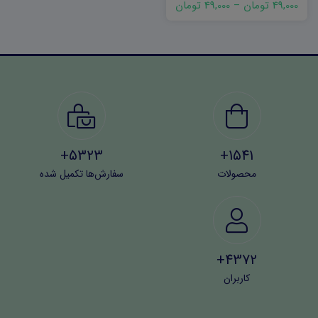
49,000 تومان
–
49,000 تومان
5323+
1541+
محصولات
سفارش‌ها تکمیل شده
4372+
کاربران