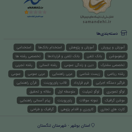
دسته‌بندی‌ها
آموزش و پرورش
آموزش و پژوهش
استخدام بانک‌ها
استخدامی
اینفوموشن
بانک تلفن
بانک تلفن و قراردادها
تخصصی رشته ها
تخصصی مشترک
دین و زندگی عمومی
رشته انسانی
رشته تجربی
رشته ریاضی
زیست شناسی
عربی راهنمایی
عربی عمومی
عمومی
فراگیر دستگاه اجرایی
فرم قرارداد
قالب پاورپوینت
قرآن راهنمایی
لوگو تصویری
لوگو تمپلیت
متوسطه اول
مقاله و تحقیق
موشن گرافیک
نمونه سوالات
پاورپوینت
پیام آسمانی راهنمایی
کارت های تجاری
کارورزی و اقدام پژوهی
گرافیک و طراحی
استان بوشهر - شهرستان تنگستان