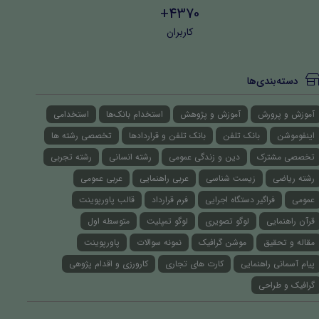
4370+
کاربران
دسته‌بندی‌ها
آموزش و پرورش
آموزش و پژوهش
استخدام بانک‌ها
استخدامی
اینفوموشن
بانک تلفن
بانک تلفن و قراردادها
تخصصی رشته ها
تخصصی مشترک
دین و زندگی عمومی
رشته انسانی
رشته تجربی
رشته ریاضی
زیست شناسی
عربی راهنمایی
عربی عمومی
عمومی
فراگیر دستگاه اجرایی
فرم قرارداد
قالب پاورپوینت
قرآن راهنمایی
لوگو تصویری
لوگو تمپلیت
متوسطه اول
مقاله و تحقیق
موشن گرافیک
نمونه سوالات
پاورپوینت
پیام آسمانی راهنمایی
کارت های تجاری
کارورزی و اقدام پژوهی
گرافیک و طراحی