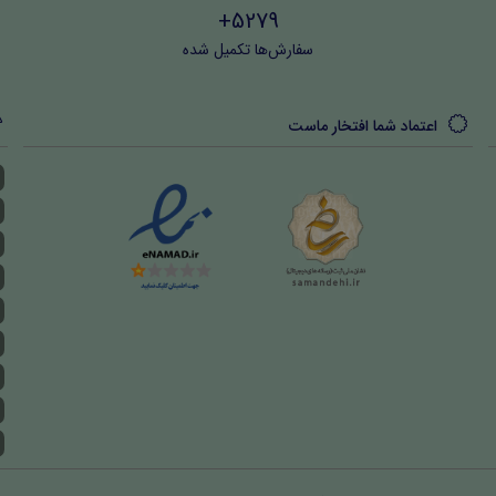
5279+
سفارش‌ها تکمیل شده
اعتماد شما افتخار ماست