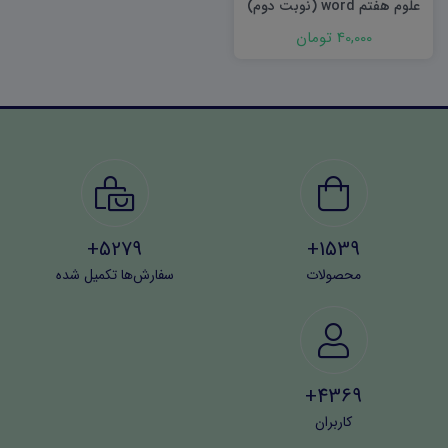
علوم هفتم word (نوبت دوم)
۱۴۰۳
40,000 تومان
5279+
1539+
محصولات
سفارش‌ها تکمیل شده
4369+
کاربران