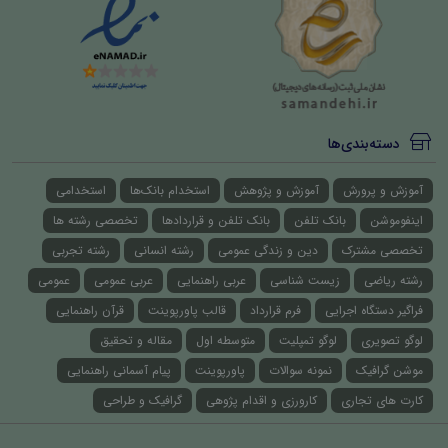
دسته‌بندی‌ها
آموزش و پرورش
آموزش و پژوهش
استخدام بانک‌ها
استخدامی
اینفوموشن
بانک تلفن
بانک تلفن و قراردادها
تخصصی رشته ها
تخصصی مشترک
دین و زندگی عمومی
رشته انسانی
رشته تجربی
رشته ریاضی
زیست شناسی
عربی راهنمایی
عربی عمومی
عمومی
فراگیر دستگاه اجرایی
فرم قرارداد
قالب پاورپوینت
قرآن راهنمایی
لوگو تصویری
لوگو تمپلیت
متوسطه اول
مقاله و تحقیق
موشن گرافیک
نمونه سوالات
پاورپوینت
پیام آسمانی راهنمایی
کارت های تجاری
کارورزی و اقدام پژوهی
گرافیک و طراحی