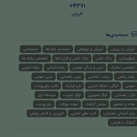
4371+
کاربران
دسته‌بندی‌ها
آموزش و پرورش
آموزش و پژوهش
استخدام بانک‌ها
استخدامی
اینفوموشن
بانک تلفن
بانک تلفن و قراردادها
تخصصی رشته ها
تخصصی مشترک
دین و زندگی عمومی
رشته انسانی
رشته تجربی
رشته ریاضی
زیست شناسی
عربی راهنمایی
عربی عمومی
عمومی
فراگیر دستگاه اجرایی
فرم قرارداد
قالب پاورپوینت
قرآن راهنمایی
لوگو تصویری
لوگو تمپلیت
متوسطه اول
مقاله و تحقیق
موشن گرافیک
نمونه سوالات
پاورپوینت
پیام آسمانی راهنمایی
کارت های تجاری
کارورزی و اقدام پژوهی
گرافیک و طراحی