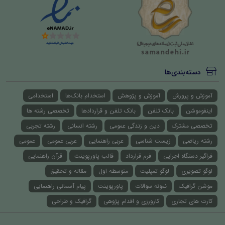
دسته‌بندی‌ها
آموزش و پرورش
آموزش و پژوهش
استخدام بانک‌ها
استخدامی
اینفوموشن
بانک تلفن
بانک تلفن و قراردادها
تخصصی رشته ها
تخصصی مشترک
دین و زندگی عمومی
رشته انسانی
رشته تجربی
رشته ریاضی
زیست شناسی
عربی راهنمایی
عربی عمومی
عمومی
فراگیر دستگاه اجرایی
فرم قرارداد
قالب پاورپوینت
قرآن راهنمایی
لوگو تصویری
لوگو تمپلیت
متوسطه اول
مقاله و تحقیق
موشن گرافیک
نمونه سوالات
پاورپوینت
پیام آسمانی راهنمایی
کارت های تجاری
کارورزی و اقدام پژوهی
گرافیک و طراحی