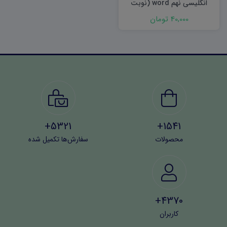
انگلیسی نهم word (نوبت
اول) ۱۴۰۲
40,000 تومان
5321+
1541+
محصولات
سفارش‌ها تکمیل شده
4370+
کاربران