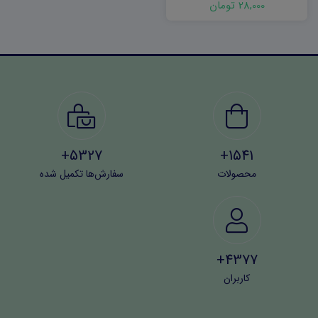
28,000 تومان
5327+
1541+
محصولات
سفارش‌ها تکمیل شده
4377+
کاربران