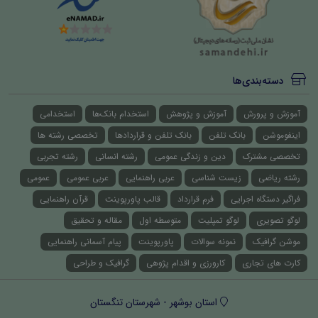
دسته‌بندی‌ها
آموزش و پرورش
آموزش و پژوهش
استخدام بانک‌ها
استخدامی
اینفوموشن
بانک تلفن
بانک تلفن و قراردادها
تخصصی رشته ها
تخصصی مشترک
دین و زندگی عمومی
رشته انسانی
رشته تجربی
رشته ریاضی
زیست شناسی
عربی راهنمایی
عربی عمومی
عمومی
فراگیر دستگاه اجرایی
فرم قرارداد
قالب پاورپوینت
قرآن راهنمایی
لوگو تصویری
لوگو تمپلیت
متوسطه اول
مقاله و تحقیق
موشن گرافیک
نمونه سوالات
پاورپوینت
پیام آسمانی راهنمایی
کارت های تجاری
کارورزی و اقدام پژوهی
گرافیک و طراحی
استان بوشهر - شهرستان تنگستان