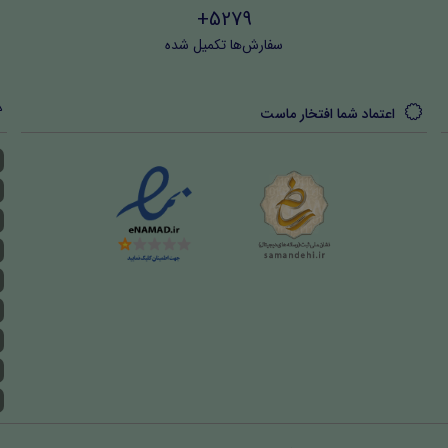
5279+
سفارش‌ها تکمیل شده
اعتماد شما افتخار ماست