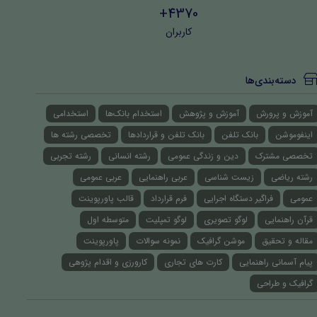
4370+
کاربران
دسته‌بندی‌ها
آموزش و پرورش
آموزش و پژوهش
استخدام بانک‌ها
استخدامی
اینفوموشن
بانک تلفن
بانک تلفن و قراردادها
تخصصی رشته ها
تخصصی مشترک
دین و زندگی عمومی
رشته انسانی
رشته تجربی
رشته ریاضی
زیست شناسی
عربی راهنمایی
عربی عمومی
عمومی
فراگیر دستگاه اجرایی
فرم قرارداد
قالب پاورپوینت
قرآن راهنمایی
لوگو تصویری
لوگو تمپلیت
متوسطه اول
مقاله و تحقیق
موشن گرافیک
نمونه سوالات
پاورپوینت
پیام آسمانی راهنمایی
کارت های تجاری
کارورزی و اقدام پژوهی
گرافیک و طراحی