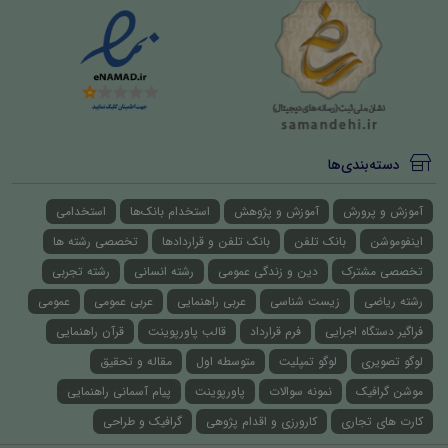
دسته‌بندی‌ها
آموزش و پرورش
آموزش و پژوهش
استخدام بانک‌ها
استخدامی
اینفوموشن
بانک تلفن
بانک تلفن و قراردادها
تخصصی رشته ها
تخصصی مشترک
دین و زندگی عمومی
رشته انسانی
رشته تجربی
رشته ریاضی
زیست شناسی
عربی راهنمایی
عربی عمومی
عمومی
فراگیر دستگاه اجرایی
فرم قرارداد
قالب پاورپوینت
قرآن راهنمایی
لوگو تصویری
لوگو تمپلیت
متوسطه اول
مقاله و تحقیق
موشن گرافیک
نمونه سوالات
پاورپوینت
پیام آسمانی راهنمایی
کارت های تجاری
کارورزی و اقدام پژوهی
گرافیک و طراحی