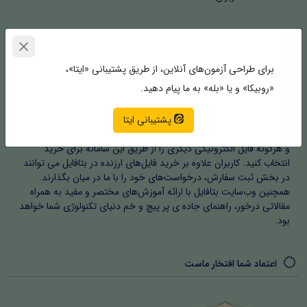
خلق جهان ایده‌های شما | بتافایل
برای طراحی آزمون‌های آنلاین، از طریق پشتیبانی «ایتا»،
«روبیکا» و یا «بله» به ما پیام دهید.
بتافایل | مرکز خرید و سفارش فایل های با ارزش، فعالیت حرفه ای خود را
با اخذ مجوزهای مربوطه در شهریور ماه ۱۴۰۲ آغاز کرد. بتافایل به کاربران
پشتیبانی ایتا
امکان می‌دهد که فایل های الکترونیکی اعم از پروژه‌های دانشگاهی،
مقالات، فرم‌ها و مستندات، نرم افزار، افزونه، اینفوموشن و موشن گرافیک
و هرگونه فایل الکترونیکی دیگری را از طریق این سامانه برای خرید
انتخاب کنید. کاربران علاوه بر خرید فایل‌های ارزنده در بتافایل می توانند
در بخش ثبت سفارش، درخواست‌های خود را با ما در میان بگذارند.
همچنین وب‌سایت بتافایل با ارائه آموزش‌های مختصر و مفید به همراه
مقالاتی درخور، راهنمای جاده ی پر پیچ و خم دنیای تکنولوژی شما خواهد
بود.
اعتماد شما افتخار ماست