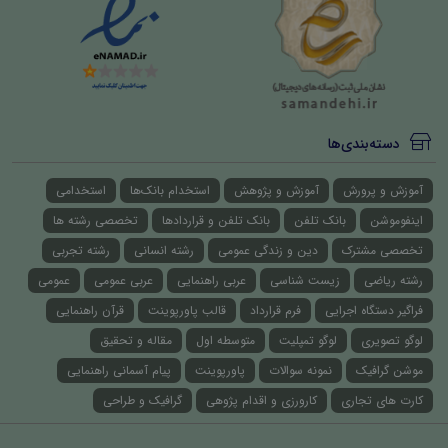
دسته‌بندی‌ها
آموزش و پرورش
آموزش و پژوهش
استخدام بانک‌ها
استخدامی
اینفوموشن
بانک تلفن
بانک تلفن و قراردادها
تخصصی رشته ها
تخصصی مشترک
دین و زندگی عمومی
رشته انسانی
رشته تجربی
رشته ریاضی
زیست شناسی
عربی راهنمایی
عربی عمومی
عمومی
فراگیر دستگاه اجرایی
فرم قرارداد
قالب پاورپوینت
قرآن راهنمایی
لوگو تصویری
لوگو تمپلیت
متوسطه اول
مقاله و تحقیق
موشن گرافیک
نمونه سوالات
پاورپوینت
پیام آسمانی راهنمایی
کارت های تجاری
کارورزی و اقدام پژوهی
گرافیک و طراحی