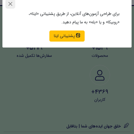
برای طراحی آزمون‌های آنلاین، از طریق پشتیبانی «ایتا»،
«روبیکا» و یا «بله» به ما پیام دهید.
پشتیبانی ایتا
5279+
1539+
محصولات
سفارش‌ها تکمیل شده
4369+
کاربران
خلق جهان ایده‌های شما | بتافایل