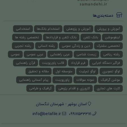
دسته‌بندی‌ها
آموزش و پرورش
آموزش و پژوهش
استخدام بانک‌ها
استخدامی
اینفوموشن
بانک تلفن
بانک تلفن و قراردادها
تخصصی رشته ها
تخصصی مشترک
دین و زندگی عمومی
رشته انسانی
رشته تجربی
رشته ریاضی
زیست شناسی
عربی راهنمایی
عربی عمومی
عمومی
فراگیر دستگاه اجرایی
فرم قرارداد
قالب پاورپوینت
قرآن راهنمایی
لوگو تصویری
لوگو تمپلیت
متوسطه اول
مقاله و تحقیق
موشن گرافیک
نمونه سوالات
پاورپوینت
پیام آسمانی راهنمایی
کارت های تجاری
کارورزی و اقدام پژوهی
گرافیک و طراحی
استان بوشهر - شهرستان تنگستان
info@betafile.ir
09917533371