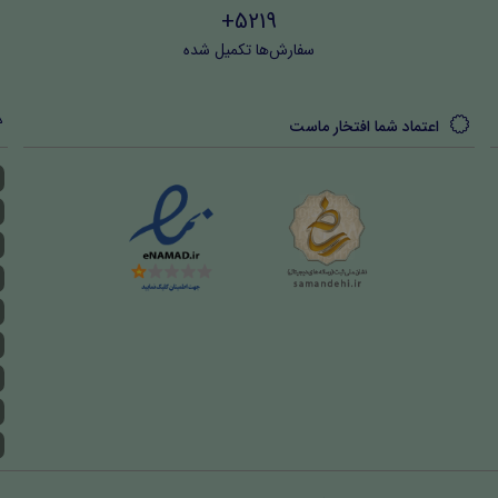
5219+
سفارش‌ها تکمیل شده
اعتماد شما افتخار ماست