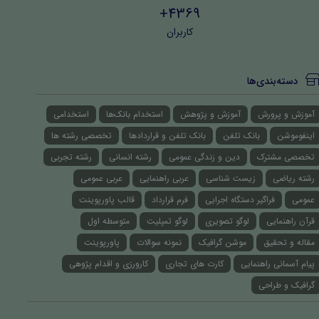
4369+
کاربران
دسته‌بندی‌ها
آموزش و پرورش
آموزش و پژوهش
استخدام بانک‌ها
استخدامی
اینفوموشن
بانک تلفن
بانک تلفن و قراردادها
تخصصی رشته ها
تخصصی مشترک
دین و زندگی عمومی
رشته انسانی
رشته تجربی
رشته ریاضی
زیست شناسی
عربی راهنمایی
عربی عمومی
عمومی
فراگیر دستگاه اجرایی
فرم قرارداد
قالب پاورپوینت
قرآن راهنمایی
لوگو تصویری
لوگو تمپلیت
متوسطه اول
مقاله و تحقیق
موشن گرافیک
نمونه سوالات
پاورپوینت
پیام آسمانی راهنمایی
کارت های تجاری
کارورزی و اقدام پژوهی
گرافیک و طراحی