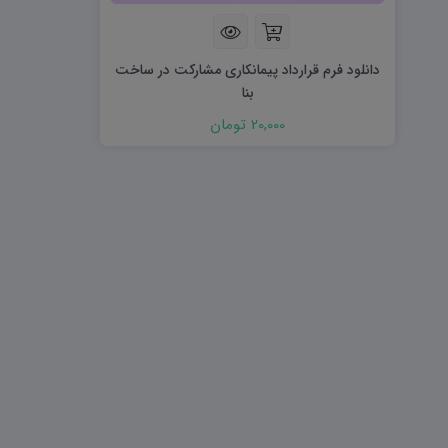
هویت اجتماعی W
تفکر و سواد رسانه ای D
تاریخ معاصر ایران W
آمادگی دفاعی ۱۰ D
آمادگی دفاعی دهم W
دانلود فرم قرارداد پیمانکاری مشارکت در ساخت
بنا
20,000 تومان