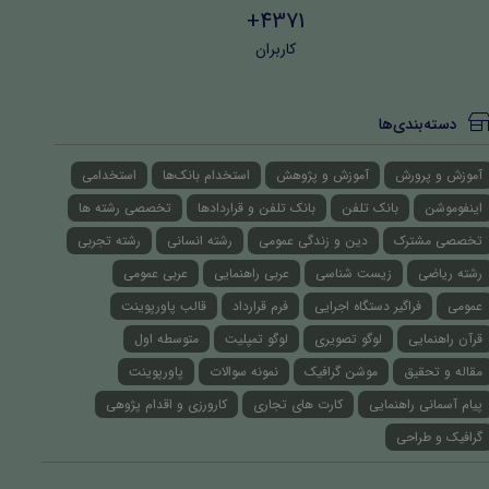
4371+
کاربران
دسته‌بندی‌ها
آموزش و پرورش
آموزش و پژوهش
استخدام بانک‌ها
استخدامی
اینفوموشن
بانک تلفن
بانک تلفن و قراردادها
تخصصی رشته ها
تخصصی مشترک
دین و زندگی عمومی
رشته انسانی
رشته تجربی
رشته ریاضی
زیست شناسی
عربی راهنمایی
عربی عمومی
عمومی
فراگیر دستگاه اجرایی
فرم قرارداد
قالب پاورپوینت
قرآن راهنمایی
لوگو تصویری
لوگو تمپلیت
متوسطه اول
مقاله و تحقیق
موشن گرافیک
نمونه سوالات
پاورپوینت
پیام آسمانی راهنمایی
کارت های تجاری
کارورزی و اقدام پژوهی
گرافیک و طراحی