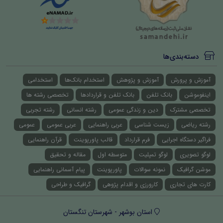
دسته‌بندی‌ها
آموزش و پرورش
آموزش و پژوهش
استخدام بانک‌ها
استخدامی
اینفوموشن
بانک تلفن
بانک تلفن و قراردادها
تخصصی رشته ها
تخصصی مشترک
دین و زندگی عمومی
رشته انسانی
رشته تجربی
رشته ریاضی
زیست شناسی
عربی راهنمایی
عربی عمومی
عمومی
فراگیر دستگاه اجرایی
فرم قرارداد
قالب پاورپوینت
قرآن راهنمایی
لوگو تصویری
لوگو تمپلیت
متوسطه اول
مقاله و تحقیق
موشن گرافیک
نمونه سوالات
پاورپوینت
پیام آسمانی راهنمایی
کارت های تجاری
کارورزی و اقدام پژوهی
گرافیک و طراحی
استان بوشهر - شهرستان تنگستان