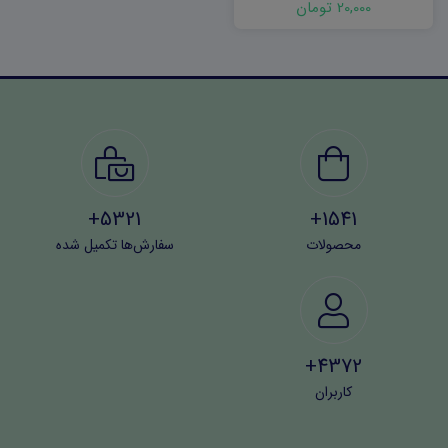
20,000 تومان
5321+
1541+
محصولات
سفارش‌ها تکمیل شده
4372+
کاربران