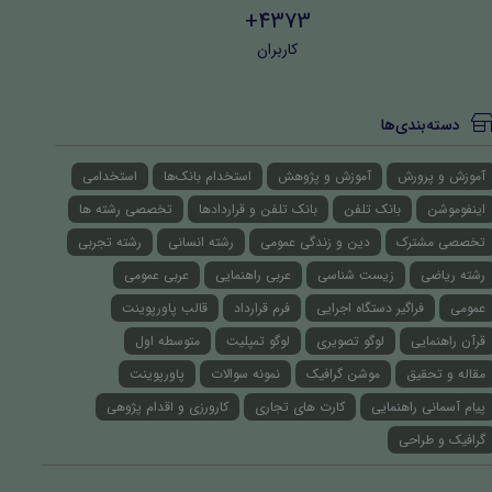
4373+
کاربران
دسته‌بندی‌ها
آموزش و پرورش
آموزش و پژوهش
استخدام بانک‌ها
استخدامی
اینفوموشن
بانک تلفن
بانک تلفن و قراردادها
تخصصی رشته ها
تخصصی مشترک
دین و زندگی عمومی
رشته انسانی
رشته تجربی
رشته ریاضی
زیست شناسی
عربی راهنمایی
عربی عمومی
عمومی
فراگیر دستگاه اجرایی
فرم قرارداد
قالب پاورپوینت
قرآن راهنمایی
لوگو تصویری
لوگو تمپلیت
متوسطه اول
مقاله و تحقیق
موشن گرافیک
نمونه سوالات
پاورپوینت
پیام آسمانی راهنمایی
کارت های تجاری
کارورزی و اقدام پژوهی
گرافیک و طراحی