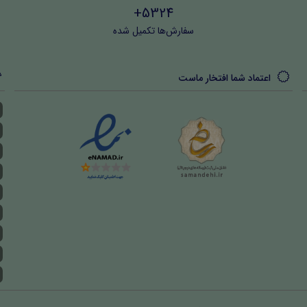
5324+
سفارش‌ها تکمیل شده
اعتماد شما افتخار ماست