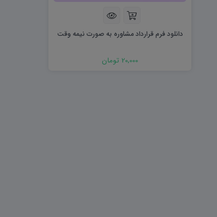
هویت اجتماعی W
تفکر و سواد رسانه ای D
تاریخ معاصر ایران W
آمادگی دفاعی ۱۰ D
آمادگی دفاعی دهم W
دانلود فرم قرارداد مشاوره به صورت نیمه وقت
20,000 تومان