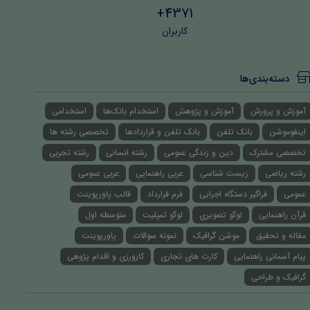
4371+
کاربران
دسته‌بندی‌ها
آموزش و پرورش
آموزش و پژوهش
استخدام بانک‌ها
استخدامی
اینفوموشن
بانک تلفن
بانک تلفن و قراردادها
تخصصی رشته ها
تخصصی مشترک
دین و زندگی عمومی
رشته انسانی
رشته تجربی
رشته ریاضی
زیست شناسی
عربی راهنمایی
عربی عمومی
عمومی
فراگیر دستگاه اجرایی
فرم قرارداد
قالب پاورپوینت
قرآن راهنمایی
لوگو تصویری
لوگو تمپلیت
متوسطه اول
مقاله و تحقیق
موشن گرافیک
نمونه سوالات
پاورپوینت
پیام آسمانی راهنمایی
کارت های تجاری
کارورزی و اقدام پژوهی
گرافیک و طراحی