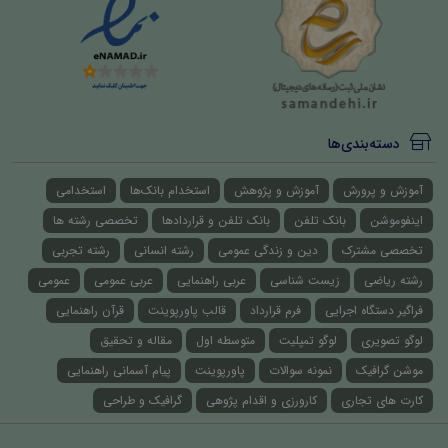
دسته‌بندی‌ها
آموزش و پرورش
آموزش و پژوهش
استخدام بانک‌ها
استخدامی
اینفوموشن
بانک تلفن
بانک تلفن و قراردادها
تخصصی رشته ها
تخصصی مشترک
دین و زندگی عمومی
رشته انسانی
رشته تجربی
رشته ریاضی
زیست شناسی
عربی راهنمایی
عربی عمومی
عمومی
فراگیر دستگاه اجرایی
فرم قرارداد
قالب پاورپوینت
قرآن راهنمایی
لوگو تصویری
لوگو تمپلیت
متوسطه اول
مقاله و تحقیق
موشن گرافیک
نمونه سوالات
پاورپوینت
پیام آسمانی راهنمایی
کارت های تجاری
کارورزی و اقدام پژوهی
گرافیک و طراحی