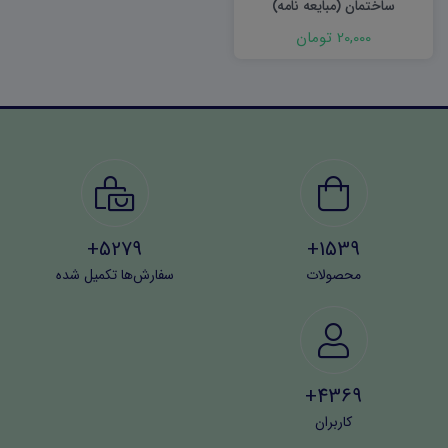
ساختمان (مبایعه نامه)
20,000 تومان
5279+
1539+
محصولات
سفارش‌ها تکمیل شده
4369+
کاربران