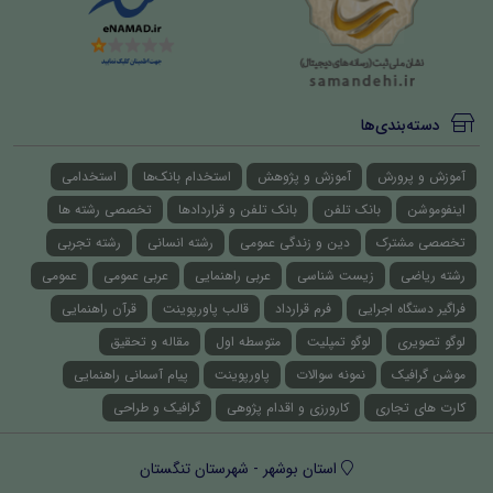
دسته‌بندی‌ها
آموزش و پرورش
آموزش و پژوهش
استخدام بانک‌ها
استخدامی
اینفوموشن
بانک تلفن
بانک تلفن و قراردادها
تخصصی رشته ها
تخصصی مشترک
دین و زندگی عمومی
رشته انسانی
رشته تجربی
رشته ریاضی
زیست شناسی
عربی راهنمایی
عربی عمومی
عمومی
فراگیر دستگاه اجرایی
فرم قرارداد
قالب پاورپوینت
قرآن راهنمایی
لوگو تصویری
لوگو تمپلیت
متوسطه اول
مقاله و تحقیق
موشن گرافیک
نمونه سوالات
پاورپوینت
پیام آسمانی راهنمایی
کارت های تجاری
کارورزی و اقدام پژوهی
گرافیک و طراحی
استان بوشهر - شهرستان تنگستان