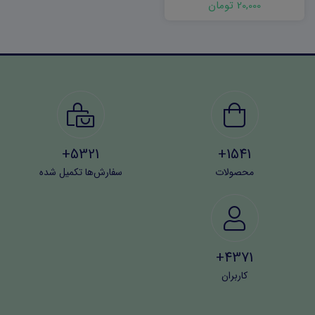
20,000 تومان
5321+
1541+
محصولات
سفارش‌ها تکمیل شده
4371+
کاربران