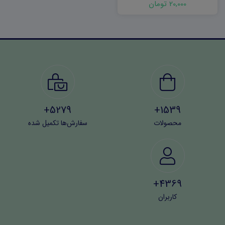
20,000 تومان
5279+
1539+
محصولات
سفارش‌ها تکمیل شده
4369+
کاربران