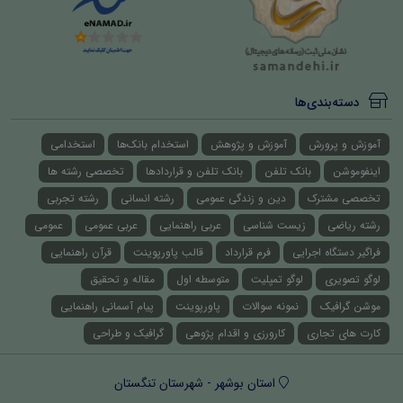
دسته‌بندی‌ها
آموزش و پرورش
آموزش و پژوهش
استخدام بانک‌ها
استخدامی
اینفوموشن
بانک تلفن
بانک تلفن و قراردادها
تخصصی رشته ها
تخصصی مشترک
دین و زندگی عمومی
رشته انسانی
رشته تجربی
رشته ریاضی
زیست شناسی
عربی راهنمایی
عربی عمومی
عمومی
فراگیر دستگاه اجرایی
فرم قرارداد
قالب پاورپوینت
قرآن راهنمایی
لوگو تصویری
لوگو تمپلیت
متوسطه اول
مقاله و تحقیق
موشن گرافیک
نمونه سوالات
پاورپوینت
پیام آسمانی راهنمایی
کارت های تجاری
کارورزی و اقدام پژوهی
گرافیک و طراحی
استان بوشهر - شهرستان تنگستان