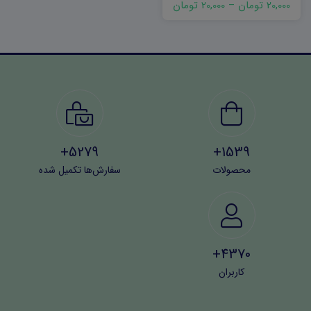
20,000 تومان
–
20,000 تومان
5279+
1539+
محصولات
سفارش‌ها تکمیل شده
4370+
کاربران