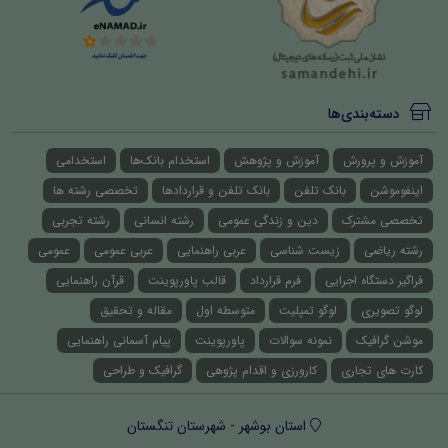
دسته‌بندی‌ها
آموزش و پرورش
آموزش و پژوهش
استخدام بانک‌ها
استخدامی
اینفوموشن
بانک تلفن
بانک تلفن و قراردادها
تخصصی رشته ها
تخصصی مشترک
دین و زندگی عمومی
رشته انسانی
رشته تجربی
رشته ریاضی
زیست شناسی
عربی راهنمایی
عربی عمومی
عمومی
فراگیر دستگاه اجرایی
فرم قرارداد
قالب پاورپوینت
قرآن راهنمایی
لوگو تصویری
لوگو تمپلیت
متوسطه اول
مقاله و تحقیق
موشن گرافیک
نمونه سوالات
پاورپوینت
پیام آسمانی راهنمایی
کارت های تجاری
کارورزی و اقدام پژوهی
گرافیک و طراحی
استان بوشهر - شهرستان تنگستان