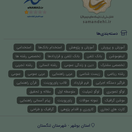
دسته‌بندی‌ها
آموزش و پرورش
آموزش و پژوهش
استخدام بانک‌ها
استخدامی
اینفوموشن
بانک تلفن
بانک تلفن و قراردادها
تخصصی رشته ها
تخصصی مشترک
دین و زندگی عمومی
رشته انسانی
رشته تجربی
رشته ریاضی
زیست شناسی
عربی راهنمایی
عربی عمومی
عمومی
فراگیر دستگاه اجرایی
فرم قرارداد
قالب پاورپوینت
قرآن راهنمایی
لوگو تصویری
لوگو تمپلیت
متوسطه اول
مقاله و تحقیق
موشن گرافیک
نمونه سوالات
پاورپوینت
پیام آسمانی راهنمایی
کارت های تجاری
کارورزی و اقدام پژوهی
گرافیک و طراحی
استان بوشهر - شهرستان تنگستان