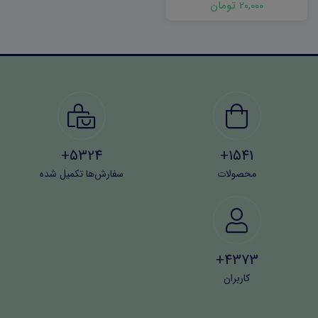
20,000 تومان
5324+
1541+
محصولات
سفارش‌ها تکمیل شده
4373+
کاربران