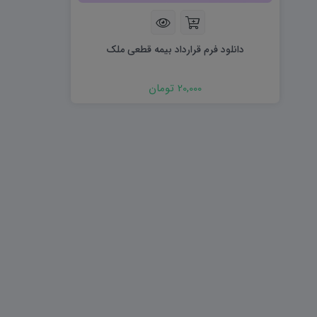
هویت اجتماعی W
تفکر و سواد رسانه ای D
تاریخ معاصر ایران W
آمادگی دفاعی ۱۰ D
آمادگی دفاعی دهم W
دانلود فرم قرارداد بیمه قطعی ملک
20,000 تومان