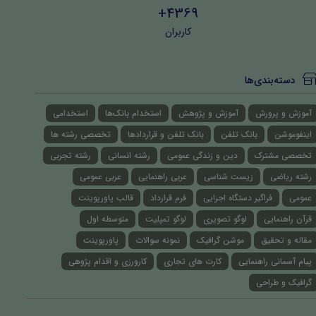
4369+
کاربران
دسته‌بندی‌ها
آموزش و پرورش
آموزش و پژوهش
استخدام بانک‌ها
استخدامی
اینفوموشن
بانک تلفن
بانک تلفن و قراردادها
تخصصی رشته ها
تخصصی مشترک
دین و زندگی عمومی
رشته انسانی
رشته تجربی
رشته ریاضی
زیست شناسی
عربی راهنمایی
عربی عمومی
عمومی
فراگیر دستگاه اجرایی
فرم قرارداد
قالب پاورپوینت
قرآن راهنمایی
لوگو تصویری
لوگو تمپلیت
متوسطه اول
مقاله و تحقیق
موشن گرافیک
نمونه سوالات
پاورپوینت
پیام آسمانی راهنمایی
کارت های تجاری
کارورزی و اقدام پژوهی
گرافیک و طراحی