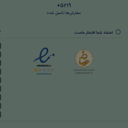
5219+
سفارش‌ها تکمیل شده
اعتماد شما افتخار ماست