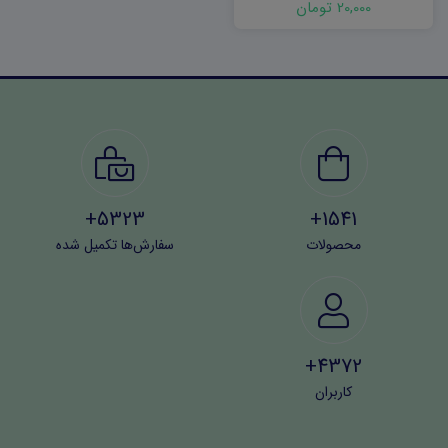
20,000 تومان
5323+
1541+
محصولات
سفارش‌ها تکمیل شده
4372+
کاربران