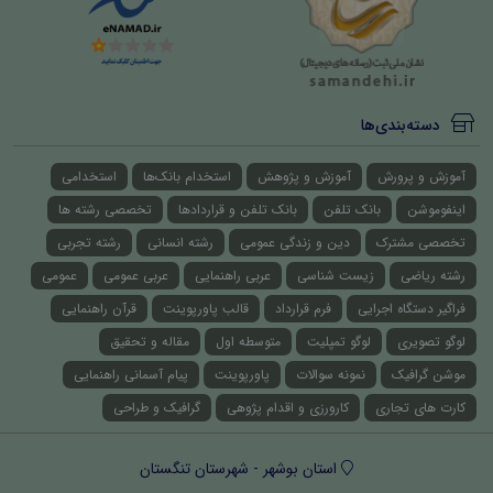
دسته‌بندی‌ها
آموزش و پرورش
آموزش و پژوهش
استخدام بانک‌ها
استخدامی
اینفوموشن
بانک تلفن
بانک تلفن و قراردادها
تخصصی رشته ها
تخصصی مشترک
دین و زندگی عمومی
رشته انسانی
رشته تجربی
رشته ریاضی
زیست شناسی
عربی راهنمایی
عربی عمومی
عمومی
فراگیر دستگاه اجرایی
فرم قرارداد
قالب پاورپوینت
قرآن راهنمایی
لوگو تصویری
لوگو تمپلیت
متوسطه اول
مقاله و تحقیق
موشن گرافیک
نمونه سوالات
پاورپوینت
پیام آسمانی راهنمایی
کارت های تجاری
کارورزی و اقدام پژوهی
گرافیک و طراحی
استان بوشهر - شهرستان تنگستان