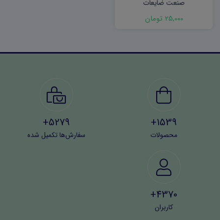
صنعت ضایعات
25,000 تومان
5279+
1539+
محصولات
سفارش‌ها تکمیل شده
4370+
کاربران