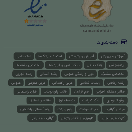
دسته‌بندی‌ها
آموزش و پرورش
آموزش و پژوهش
استخدام بانک‌ها
استخدامی
اینفوموشن
بانک تلفن
بانک تلفن و قراردادها
تخصصی رشته ها
تخصصی مشترک
دین و زندگی عمومی
رشته انسانی
رشته تجربی
رشته ریاضی
زیست شناسی
عربی راهنمایی
عربی عمومی
عمومی
فراگیر دستگاه اجرایی
فرم قرارداد
قالب پاورپوینت
قرآن راهنمایی
لوگو تصویری
لوگو تمپلیت
متوسطه اول
مقاله و تحقیق
موشن گرافیک
نمونه سوالات
پاورپوینت
پیام آسمانی راهنمایی
کارت های تجاری
کارورزی و اقدام پژوهی
گرافیک و طراحی