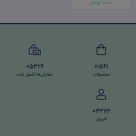
20,000 تومان
5324+
1541+
محصولات
سفارش‌ها تکمیل شده
4373+
کاربران