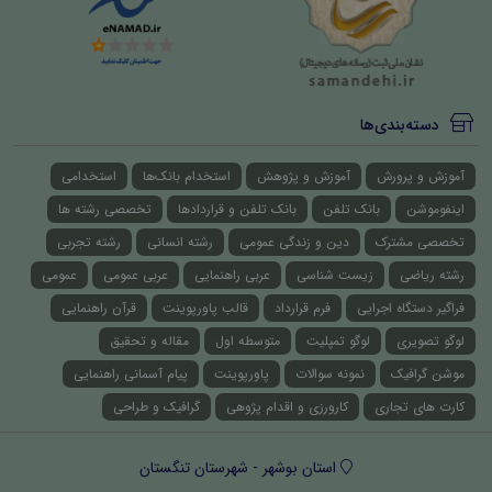
دسته‌بندی‌ها
آموزش و پرورش
آموزش و پژوهش
استخدام بانک‌ها
استخدامی
اینفوموشن
بانک تلفن
بانک تلفن و قراردادها
تخصصی رشته ها
تخصصی مشترک
دین و زندگی عمومی
رشته انسانی
رشته تجربی
رشته ریاضی
زیست شناسی
عربی راهنمایی
عربی عمومی
عمومی
فراگیر دستگاه اجرایی
فرم قرارداد
قالب پاورپوینت
قرآن راهنمایی
لوگو تصویری
لوگو تمپلیت
متوسطه اول
مقاله و تحقیق
موشن گرافیک
نمونه سوالات
پاورپوینت
پیام آسمانی راهنمایی
کارت های تجاری
کارورزی و اقدام پژوهی
گرافیک و طراحی
استان بوشهر - شهرستان تنگستان