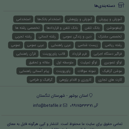
دسته‌بندی‌ها
آموزش و پرورش
آموزش و پژوهش
استخدام بانک‌ها
استخدامی
اینفوموشن
بانک تلفن
بانک تلفن و قراردادها
تخصصی رشته ها
تخصصی مشترک
دین و زندگی عمومی
رشته انسانی
رشته تجربی
رشته ریاضی
زیست شناسی
عربی راهنمایی
عربی عمومی
عمومی
فراگیر دستگاه اجرایی
فرم قرارداد
قالب پاورپوینت
قرآن راهنمایی
لوگو تصویری
لوگو تمپلیت
متوسطه اول
مقاله و تحقیق
موشن گرافیک
نمونه سوالات
پاورپوینت
پیام آسمانی راهنمایی
کارت های تجاری
کارورزی و اقدام پژوهی
گرافیک و طراحی
استان بوشهر - شهرستان تنگستان
info@betafile.ir
09917533371
تمامی حقوق برای سایت ما محفوظ است. انتشار و کپی هرگونه فایل‌ به معنای