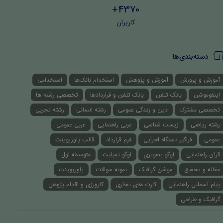
4370+
کاربران
دسته‌بندی‌ها
آموزش و پرورش
آموزش و پژوهش
استخدام بانک‌ها
استخدامی
اینفوموشن
بانک تلفن
بانک تلفن و قراردادها
تخصصی رشته ها
تخصصی مشترک
دین و زندگی عمومی
رشته انسانی
رشته تجربی
رشته ریاضی
زیست شناسی
عربی راهنمایی
عربی عمومی
عمومی
فراگیر دستگاه اجرایی
فرم قرارداد
قالب پاورپوینت
قرآن راهنمایی
لوگو تصویری
لوگو تمپلیت
متوسطه اول
مقاله و تحقیق
موشن گرافیک
نمونه سوالات
پاورپوینت
پیام آسمانی راهنمایی
کارت های تجاری
کارورزی و اقدام پژوهی
گرافیک و طراحی