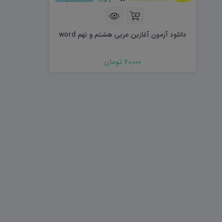
هویت اجتماعی W
تفکر و سواد رسانه ای D
تاریخ معاصر ایران W
آمادگی دفاعی ۱۰ D
آمادگی دفاعی دهم W
دانلود آزمون آغازین عربی هشتم و نهم word
20,000 تومان