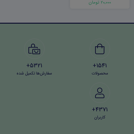
20,000 تومان
5321+
1541+
محصولات
سفارش‌ها تکمیل شده
4371+
کاربران