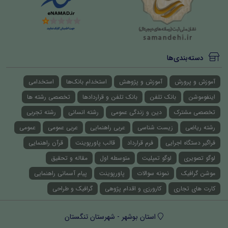
دسته‌بندی‌ها
آموزش و پرورش
آموزش و پژوهش
استخدام بانک‌ها
استخدامی
اینفوموشن
بانک تلفن
بانک تلفن و قراردادها
تخصصی رشته ها
تخصصی مشترک
دین و زندگی عمومی
رشته انسانی
رشته تجربی
رشته ریاضی
زیست شناسی
عربی راهنمایی
عربی عمومی
عمومی
فراگیر دستگاه اجرایی
فرم قرارداد
قالب پاورپوینت
قرآن راهنمایی
لوگو تصویری
لوگو تمپلیت
متوسطه اول
مقاله و تحقیق
موشن گرافیک
نمونه سوالات
پاورپوینت
پیام آسمانی راهنمایی
کارت های تجاری
کارورزی و اقدام پژوهی
گرافیک و طراحی
استان بوشهر - شهرستان تنگستان