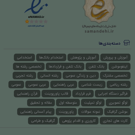
دسته‌بندی‌ها
آموزش و پرورش
آموزش و پژوهش
استخدام بانک‌ها
استخدامی
اینفوموشن
بانک تلفن
بانک تلفن و قراردادها
تخصصی رشته ها
تخصصی مشترک
دین و زندگی عمومی
رشته انسانی
رشته تجربی
رشته ریاضی
زیست شناسی
عربی راهنمایی
عربی عمومی
عمومی
فراگیر دستگاه اجرایی
فرم قرارداد
قالب پاورپوینت
قرآن راهنمایی
لوگو تصویری
لوگو تمپلیت
متوسطه اول
مقاله و تحقیق
موشن گرافیک
نمونه سوالات
پاورپوینت
پیام آسمانی راهنمایی
کارت های تجاری
کارورزی و اقدام پژوهی
گرافیک و طراحی