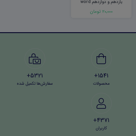
یازدهم و دوازدهم word
20,000 تومان
5321+
1541+
محصولات
سفارش‌ها تکمیل شده
4371+
کاربران