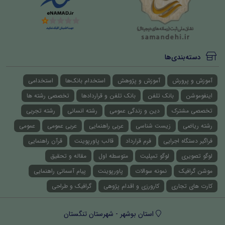
دسته‌بندی‌ها
آموزش و پرورش
آموزش و پژوهش
استخدام بانک‌ها
استخدامی
اینفوموشن
بانک تلفن
بانک تلفن و قراردادها
تخصصی رشته ها
تخصصی مشترک
دین و زندگی عمومی
رشته انسانی
رشته تجربی
رشته ریاضی
زیست شناسی
عربی راهنمایی
عربی عمومی
عمومی
فراگیر دستگاه اجرایی
فرم قرارداد
قالب پاورپوینت
قرآن راهنمایی
لوگو تصویری
لوگو تمپلیت
متوسطه اول
مقاله و تحقیق
موشن گرافیک
نمونه سوالات
پاورپوینت
پیام آسمانی راهنمایی
کارت های تجاری
کارورزی و اقدام پژوهی
گرافیک و طراحی
استان بوشهر - شهرستان تنگستان