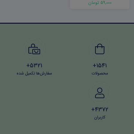
59,000 تومان
5321+
1541+
محصولات
سفارش‌ها تکمیل شده
4372+
کاربران