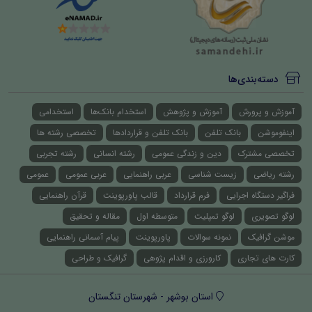
دسته‌بندی‌ها
آموزش و پرورش
آموزش و پژوهش
استخدام بانک‌ها
استخدامی
اینفوموشن
بانک تلفن
بانک تلفن و قراردادها
تخصصی رشته ها
تخصصی مشترک
دین و زندگی عمومی
رشته انسانی
رشته تجربی
رشته ریاضی
زیست شناسی
عربی راهنمایی
عربی عمومی
عمومی
فراگیر دستگاه اجرایی
فرم قرارداد
قالب پاورپوینت
قرآن راهنمایی
لوگو تصویری
لوگو تمپلیت
متوسطه اول
مقاله و تحقیق
موشن گرافیک
نمونه سوالات
پاورپوینت
پیام آسمانی راهنمایی
کارت های تجاری
کارورزی و اقدام پژوهی
گرافیک و طراحی
استان بوشهر - شهرستان تنگستان