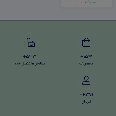
40,000 تومان
5321+
1541+
محصولات
سفارش‌ها تکمیل شده
4371+
کاربران