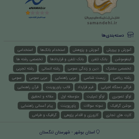
دسته‌بندی‌ها
آموزش و پرورش
آموزش و پژوهش
استخدام بانک‌ها
استخدامی
اینفوموشن
بانک تلفن
بانک تلفن و قراردادها
تخصصی رشته ها
تخصصی مشترک
دین و زندگی عمومی
رشته انسانی
رشته تجربی
رشته ریاضی
زیست شناسی
عربی راهنمایی
عربی عمومی
عمومی
فراگیر دستگاه اجرایی
فرم قرارداد
قالب پاورپوینت
قرآن راهنمایی
لوگو تصویری
لوگو تمپلیت
متوسطه اول
مقاله و تحقیق
موشن گرافیک
نمونه سوالات
پاورپوینت
پیام آسمانی راهنمایی
کارت های تجاری
کارورزی و اقدام پژوهی
گرافیک و طراحی
استان بوشهر - شهرستان تنگستان