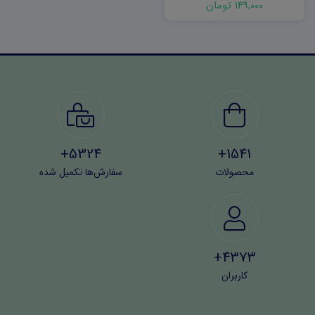
149,000 تومان
5324+
1541+
محصولات
سفارش‌ها تکمیل شده
4373+
کاربران