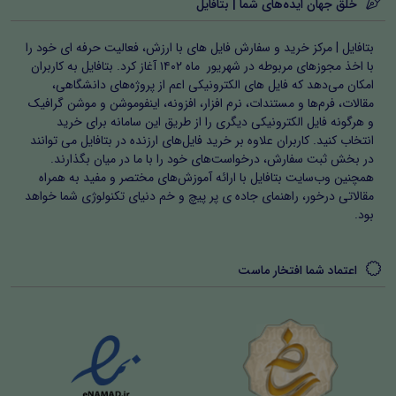
خلق جهان ایده‌های شما | بتافایل
۱۳- امروزه به‌ طور گسترده این‌ فناوری در کجا بکار می‌ رود؟
بتافایل | مرکز خرید و سفارش فایل های با ارزش، فعالیت حرفه ای خود را
۱ (کتابخانه‌ ۲) فرودگاه ۳) فروشگاه ۴) هرسه‌ مورد
با اخذ مجوزهای مربوطه در شهریور ماه ۱۴۰۲ آغاز کرد. بتافایل به کاربران
امکان می‌دهد که فایل های الکترونیکی اعم از پروژه‌های دانشگاهی،
۱۴- کدام یک‌ جزء رسانه‌ ی جمعی‌ نیست‌ ؟
مقالات، فرم‌ها و مستندات، نرم افزار، افزونه، اینفوموشن و موشن گرافیک
و هرگونه فایل الکترونیکی دیگری را از طریق این سامانه برای خرید
۱ (تلفن‌ همراه ۲ روزنامه‌ ۳) تلوزیون ۴) بلند گو
انتخاب کنید. کاربران علاوه بر خرید فایل‌های ارزنده در بتافایل می توانند
در بخش ثبت سفارش، درخواست‌های خود را با ما در میان بگذارند.
همچنین وب‌سایت بتافایل با ارائه آموزش‌های مختصر و مفید به همراه
مقالاتی درخور، راهنمای جاده ی پر پیچ و خم دنیای تکنولوژی شما خواهد
بود.
درس دوم
۱-تولیدات رسانه‌ شامل‌ چند قسمت‌ است‌؟
اعتماد شما افتخار ماست
سه‌ قسمت‌ : متن‌/زیرمتن‌/فرامتن‌.
۲- متن‌ را توضیح‌ دهید و مثال بزنید.
ای‌لایه‌که‌ دارای‌ پیام آشکار و عناصر مستقیم‌، و اصل‌ِ تولید