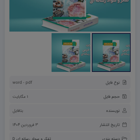
نوع فایل
word - pdf
حجم فایل
1 مگابایت
نویسنده
بتافایل
تاریخ انتشار
۳ فروردین ۱۴۰۴
دسته بندی
تفکر و سواد رسانه ای D