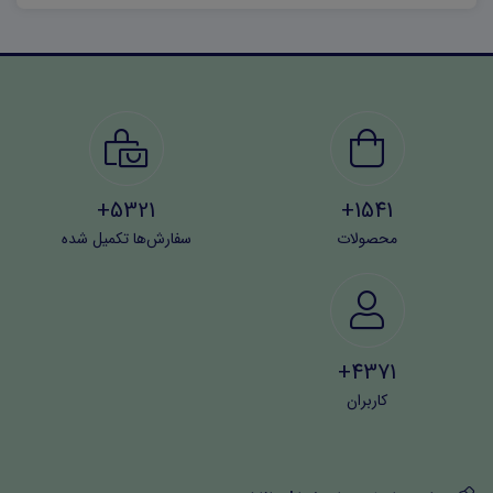
کم‌ شدن روابط‌ اجتماعی‌ – عدم سواد کافی‌ و تجربه‌ کافی‌ -عدم
تشخیص‌ صحیح‌ از غلط‌ – آسیب‌ فیزیکی‌ – تک‌ بعدی‌ شد
۱۰- کدام یک‌ جزء مزایای رسانه‌ نیست‌ ؟
۱) آسانی‌ ارتباط ۲) آسیب‌ فیزیکی‌ ۳) معرفی‌ افراد ۴)
5321+
1541+
کاهش‌ هزینه‌ آموزش
محصولات
سفارش‌ها تکمیل شده
۱۱- رسانه‌ و فناوری از چه‌ نظر باهم‌ رقابت‌ دارند؟
۱)سخت‌ افزاری‌ ۲)نرم افزاری‌ ۳)اطلاعاتی‌ ۴)گزینه‌ الف‌ و
ب
4371+
کاربران
۱۲- کدام یک‌ جزء رسانه‌ نیست‌ ؟
۱) تلفن‌ همراه ۲ )تلوزیون ۳) مجله‌ ۴ )CD