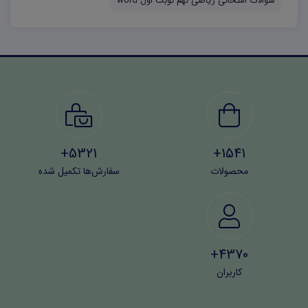
سوالات امتحانی ریاضی نهم نوبت اول word
5321+
1541+
محصولات
سفارش‌ها تکمیل شده
4370+
کاربران