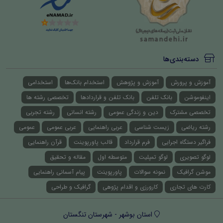
دسته‌بندی‌ها
آموزش و پرورش
آموزش و پژوهش
استخدام بانک‌ها
استخدامی
اینفوموشن
بانک تلفن
بانک تلفن و قراردادها
تخصصی رشته ها
تخصصی مشترک
دین و زندگی عمومی
رشته انسانی
رشته تجربی
رشته ریاضی
زیست شناسی
عربی راهنمایی
عربی عمومی
عمومی
فراگیر دستگاه اجرایی
فرم قرارداد
قالب پاورپوینت
قرآن راهنمایی
لوگو تصویری
لوگو تمپلیت
متوسطه اول
مقاله و تحقیق
موشن گرافیک
نمونه سوالات
پاورپوینت
پیام آسمانی راهنمایی
کارت های تجاری
کارورزی و اقدام پژوهی
گرافیک و طراحی
استان بوشهر - شهرستان تنگستان