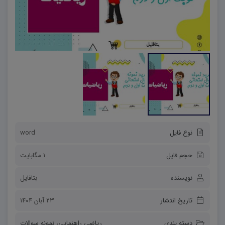
نوع فایل
word
حجم فایل
1 مگابایت
نویسنده
بتافایل
تاریخ انتشار
۲۳ آبان ۱۴۰۴
دسته بندی
ریاضی راهنمایی
،
نمونه سوالات