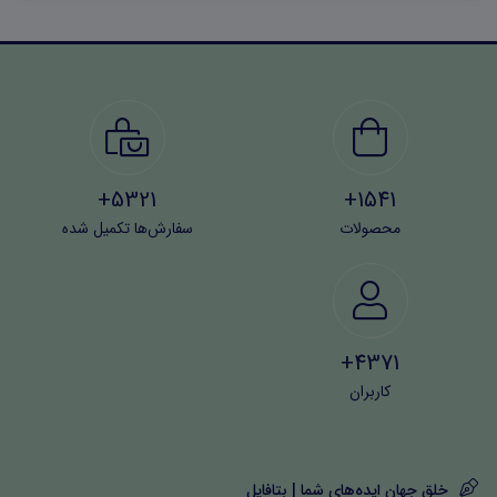
مخاطبان دارد.
5321+
1541+
محصولات
سفارش‌ها تکمیل شده
4371+
کاربران
خلق جهان ایده‌های شما | بتافایل