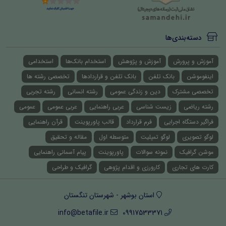
دسته‌بندی‌ها
آموزش و پرورش
آموزش و پژوهش
استخدام بانک‌ها
استخدامی
اینفوموشن
بانک تلفن
بانک تلفن و قراردادها
تخصصی رشته ها
تخصصی مشترک
دین و زندگی عمومی
رشته انسانی
رشته تجربی
رشته ریاضی
زیست شناسی
عربی راهنمایی
عربی عمومی
عمومی
فراگیر دستگاه اجرایی
فرم قرارداد
قالب پاورپوینت
قرآن راهنمایی
لوگو تصویری
لوگو تمپلیت
متوسطه اول
مقاله و تحقیق
موشن گرافیک
نمونه سوالات
پاورپوینت
پیام آسمانی راهنمایی
کارت های تجاری
کارورزی و اقدام پژوهی
گرافیک و طراحی
استان بوشهر - شهرستان تنگستان
info@betafile.ir
09917533371