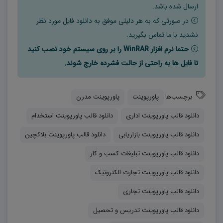
ارسال شده باشد.
– مطالبی که در نظر دارید در پاورپوینت شما استفاده شوند
در صورتی که به هر دلیلی موفق به دانلود فایل مورد نظر
نشدید با ما تماس بگیرید.
– تعداد اسلایدها
حتما نرم افزار WinRAR را بر روی سیستم خود نصب کنید
– یا توضیحات دیگر که مد نظر شماست.
تا فایل ها به راحتی از حالت فشرده خارج شوند.
ما برای شما مجموعه‌ای فوق‌العاده از قالب‌های پاورپوینت،
برچسب‌ها
پاورپوینت
پاورپوینت مدرن
نمودارهای پاورپوینت و نمودارهای PPT فراهم کرده‌ایم که
دانلود قالب پاورپوینت اداری
دانلود قالب پاورپوینت استخدام
می‌توانید آن‌ها را با قیمتی معقول دانلود کرده و برای ارائه‌های
شخصی خود تنظیم کنید. همچنین می‌توانید به راحتی
دانلود قالب پاورپوینت بازاریابی
دانلود قالب پاورپوینت بلاکچین
مخاطبان خود را متاثر کنید و جلب کنندگی و جذابیت منحصر
دانلود قالب پاورپوینت تبلیغات کسب و کار
به فردی به گزارش‌ها و ارائه‌های خود اضافه کنید.
دانلود قالب پاورپوینت تجارت الکترونیک
چرا باید قالب‌های
پاوپورینت
را دانلود کنم؟
دانلود قالب پاورپوینت تجاری
دانلود قالب پاورپوینت تدریس و تحصیل
زمان صرفه‌جویی: استفاده از قالب‌های پاورپوینت