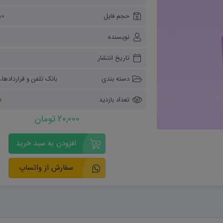
ریاضی و آمار
حجم فایل
80 کیلو
دفاعی دهم
مدیریت خانواده
نویسنده
انسان و محیط زیست
هویت اجتماعی
تاریخ انتشار
تفکر و سواد رسانه ای
دسته بندی
بانک تلفن و قراردادها
،
تعداد بازدید
15
20,000 تومان
افزودن به سبد خرید
سفارش از واتساپ