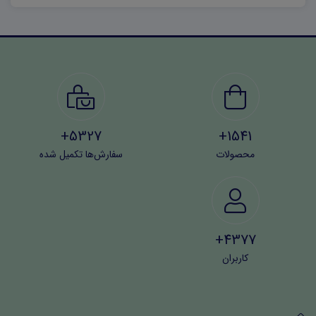
باشد. بنابراین، پیشنهاد می‌شود که لوگو را با دقت و با توجه به
نیازها و مشخصات خود شخصی‌سازی کنید و سپس به تدوین
ویدئویی آن بپردازید.
سفارش لوگوی شما برای ساخت «لوگو تمپلت» توسط ما از
بخش «ثبت سفارش» انجام می شود.
5327+
1541+
محصولات
سفارش‌ها تکمیل شده
4377+
کاربران