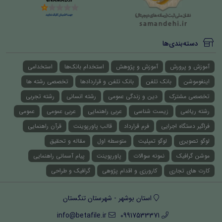
دسته‌بندی‌ها
آموزش و پرورش
آموزش و پژوهش
استخدام بانک‌ها
استخدامی
اینفوموشن
بانک تلفن
بانک تلفن و قراردادها
تخصصی رشته ها
تخصصی مشترک
دین و زندگی عمومی
رشته انسانی
رشته تجربی
رشته ریاضی
زیست شناسی
عربی راهنمایی
عربی عمومی
عمومی
فراگیر دستگاه اجرایی
فرم قرارداد
قالب پاورپوینت
قرآن راهنمایی
لوگو تصویری
لوگو تمپلیت
متوسطه اول
مقاله و تحقیق
موشن گرافیک
نمونه سوالات
پاورپوینت
پیام آسمانی راهنمایی
کارت های تجاری
کارورزی و اقدام پژوهی
گرافیک و طراحی
استان بوشهر - شهرستان تنگستان
info@betafile.ir
09917533371