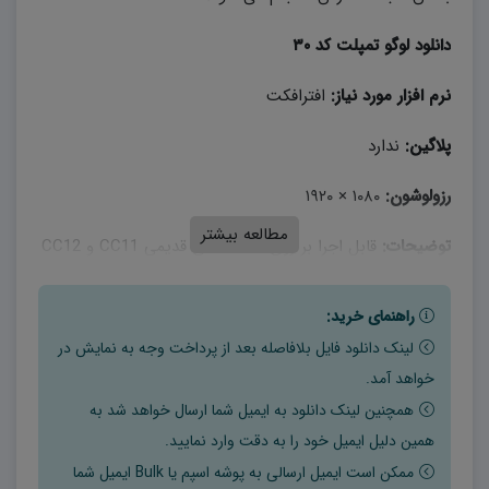
دانلود لوگو تمپلت کد ۳۰
نرم افزار مورد نیاز:
افترافکت
پلاگین:
ندارد
رزولوشون:
۱۰۸۰ × ۱۹۲۰
مطالعه بیشتر
توضیحات:
قابل اجرا بر روی نسخه های قدیمی CC11 و CC12
و نسخه های ۲۰۱۹ به بالا در افتر افکت + ۳ لوگوی متنوع
راهنمای خرید:
امروزه استفاده های زیادی از لوگو تمپلت ها برای تبلیغات وب
لینک دانلود فایل بلافاصله بعد از پرداخت وجه به نمایش در
سایت ها و محصولات آن می شود.
خواهد آمد.
همچنین لینک دانلود به ایمیل شما ارسال خواهد شد به
لوگو تمپلت
یا قالب لوگو (Logo Template)، یک نمونه آماده
همین دلیل ایمیل خود را به دقت وارد نمایید.
از یک لوگو یا نشان تجاری به صورت ویدئو است که معمولاً به
ممکن است ایمیل ارسالی به پوشه اسپم یا Bulk ایمیل شما
صورت یک فایل دیجیتالی ارائه می‌شود و قابل ویرایش است.