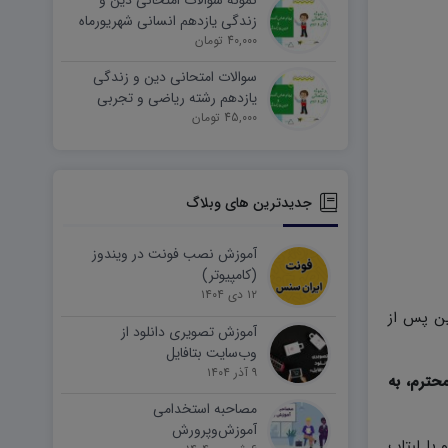
نمونه سوالات امتحانی دین و
زندگی یازدهم انسانی شهریورماه
۱۴۰۵ word
40,000 تومان
سوالات امتحانی دین و زندگی
یازدهم رشته ریاضی و تجربی
45,000 تومان
شهریورماه ۱۴۰۵ word
جدیدترین های وبلاگ
آموزش نصب فونت در ویندوز
(کامپیوتر)
۱۲ دی ۱۴۰۴
ین پس از
آموزش تصویری دانلود از
وب‌سایت بتافایل
۹ آذر ۱۴۰۴
حترم، به
مصاحبه استخدامی
آموزش‌وپرورش
وتر و یا لبتاب