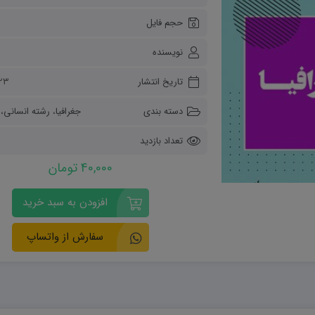
ریاضی و آمار
حجم فایل
دفاعی دهم
مدیریت خانواده
نویسنده
انسان و محیط زیست
هویت اجتماعی
تاریخ انتشار
۲۳ آبان ۰۴
تفکر و سواد رسانه ای
دسته بندی
جغرافیا
،
رشته انسانی
،
تعداد بازدید
40,000 تومان
افزودن به سبد خرید
سفارش از واتساپ