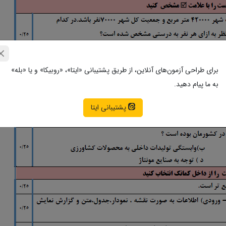
برای طراحی آزمون‌های آنلاین، از طریق پشتیبانی «ایتا»، «روبیکا» و یا «بله»
به ما پیام دهید.
پشتیبانی ایتا