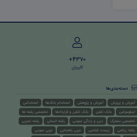
4370+
کاربران
دسته‌بندی‌ها
آموزش و پرورش
آموزش و پژوهش
استخدام بانک‌ها
استخدامی
اینفوموشن
بانک تلفن
بانک تلفن و قراردادها
تخصصی رشته ها
تخصصی مشترک
دین و زندگی عمومی
رشته انسانی
رشته تجربی
رشته ریاضی
زیست شناسی
عربی راهنمایی
عربی عمومی