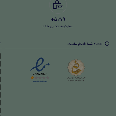
5279+
سفارش‌ها تکمیل شده
اعتماد شما افتخار ماست