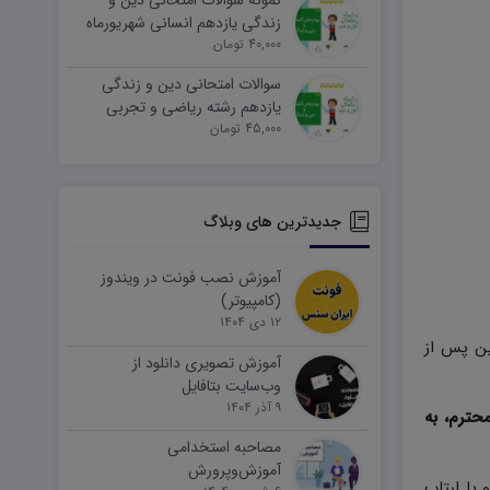
نمونه سوالات امتحانی دین و
زندگی یازدهم انسانی شهریورماه
۱۴۰۵ word
40,000 تومان
سوالات امتحانی دین و زندگی
یازدهم رشته ریاضی و تجربی
45,000 تومان
شهریورماه ۱۴۰۵ word
جدیدترین های وبلاگ
آموزش نصب فونت در ویندوز
(کامپیوتر)
۱۲ دی ۱۴۰۴
ین پس از
آموزش تصویری دانلود از
وب‌سایت بتافایل
۹ آذر ۱۴۰۴
حترم، به
مصاحبه استخدامی
آموزش‌وپرورش
وتر و یا لبتاب