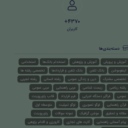
4370+
کاربران
دسته‌بندی‌ها
آموزش و پرورش
آموزش و پژوهش
استخدام بانک‌ها
استخدامی
اینفوموشن
بانک تلفن
بانک تلفن و قراردادها
تخصصی رشته ها
تخصصی مشترک
دین و زندگی عمومی
رشته انسانی
رشته تجربی
رشته ریاضی
زیست شناسی
عربی راهنمایی
عربی عمومی
عمومی
فراگیر دستگاه اجرایی
فرم قرارداد
قالب پاورپوینت
قرآن راهنمایی
لوگو تصویری
لوگو تمپلیت
متوسطه اول
مقاله و تحقیق
موشن گرافیک
نمونه سوالات
پاورپوینت
پیام آسمانی راهنمایی
کارت های تجاری
کارورزی و اقدام پژوهی