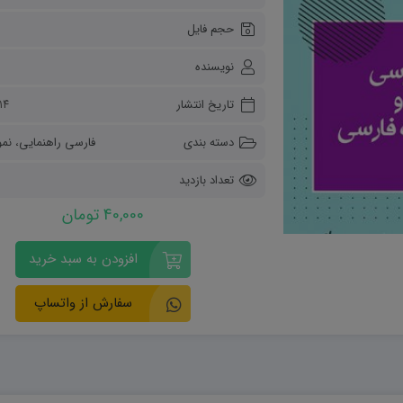
ریاضی و آمار
حجم فایل
دفاعی دهم
مدیریت خانواده
نویسنده
انسان و محیط زیست
هویت اجتماعی
تاریخ انتشار
۱۴ آبان ۴۰۳
تفکر و سواد رسانه ای
دسته بندی
فارسی راهنمایی
،
نمو
تعداد بازدید
40,000 تومان
افزودن به سبد خرید
سفارش از واتساپ