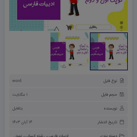
نوع فایل
word
حجم فایل
1 مگابایت
نویسنده
بتافایل
تاریخ انتشار
۱۴ آبان ۱۴۰۳
دسته بندی
ادبیات فارسی
،
رشته انسانی
،
نمونه سوالات