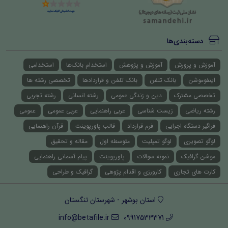
دسته‌بندی‌ها
آموزش و پرورش
آموزش و پژوهش
استخدام بانک‌ها
استخدامی
اینفوموشن
بانک تلفن
بانک تلفن و قراردادها
تخصصی رشته ها
تخصصی مشترک
دین و زندگی عمومی
رشته انسانی
رشته تجربی
رشته ریاضی
زیست شناسی
عربی راهنمایی
عربی عمومی
عمومی
فراگیر دستگاه اجرایی
فرم قرارداد
قالب پاورپوینت
قرآن راهنمایی
لوگو تصویری
لوگو تمپلیت
متوسطه اول
مقاله و تحقیق
موشن گرافیک
نمونه سوالات
پاورپوینت
پیام آسمانی راهنمایی
کارت های تجاری
کارورزی و اقدام پژوهی
گرافیک و طراحی
استان بوشهر - شهرستان تنگستان
info@betafile.ir
09917533371