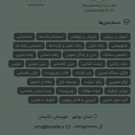
دسته‌بندی‌ها
آموزش و پرورش
آموزش و پژوهش
استخدام بانک‌ها
استخدامی
اینفوموشن
بانک تلفن
بانک تلفن و قراردادها
تخصصی رشته ها
تخصصی مشترک
دین و زندگی عمومی
رشته انسانی
رشته تجربی
رشته ریاضی
زیست شناسی
عربی راهنمایی
عربی عمومی
عمومی
فراگیر دستگاه اجرایی
فرم قرارداد
قالب پاورپوینت
قرآن راهنمایی
لوگو تصویری
لوگو تمپلیت
متوسطه اول
مقاله و تحقیق
موشن گرافیک
نمونه سوالات
پاورپوینت
پیام آسمانی راهنمایی
کارت های تجاری
کارورزی و اقدام پژوهی
گرافیک و طراحی
استان بوشهر - شهرستان تنگستان
info@betafile.ir
09917533371